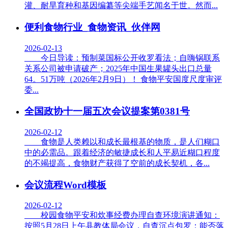
灌、耐旱育种和基因编纂等尖端手艺闻名于世。然而...
便利食物行业_食物资讯_伙伴网
2026-02-13
今日导读：预制菜国标公开收罗看法；自嗨锅联系
关系公司被申请破产；2025年中国生果罐头出口总量
64。51万吨（2026年2月9日）！ 食物平安国度尺度审评
委...
全国政协十一届五次会议提案第0381号
2026-02-12
食物是人类赖以和成长最根基的物质，是人们糊口
中的必需品。跟着经济的敏捷成长和人平易近糊口程度
的不竭提高，食物财产获得了空前的成长契机，各...
会议流程Word模板
2026-02-12
校园食物平安和炊事经费办理自查环境演讲通知：
按照5月28日上午县教体局会议，自查沉点包罗：能否落