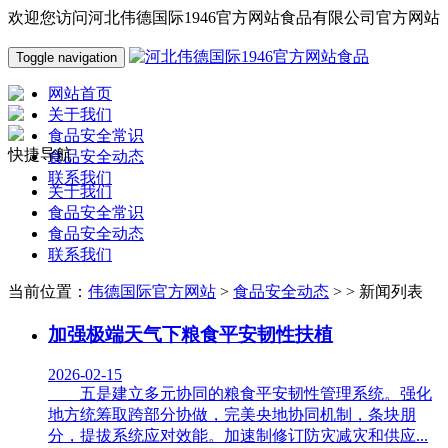
欢迎您访问河北伟德国际1946官方网站食品有限公司官方网站
Toggle navigation
网站首页
关于我们
食品安全常识
快捷导航
食品安全动态
联系我们
关于我们
食品安全常识
食品安全动态
联系我们
当前位置：
伟德国际官方网站
>
食品安全动态
> > 新闻列表
加强极端天气下粮食平安韧性扶植
2026-02-15
五是建立多元协同的粮食平安韧性管理系统。强化
地方统筹取跨部分协做，完美央地协同机制，条块朋
分，提拔系统应对效能。加速制修订防灾减灾和供应...