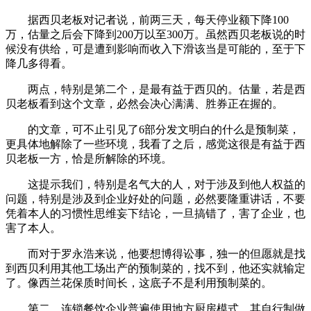
据西贝老板对记者说，前两三天，每天停业额下降100
万，估量之后会下降到200万以至300万。虽然西贝老板说的时
候没有供给，可是遭到影响而收入下滑该当是可能的，至于下
降几多得看。
两点，特别是第二个，是最有益于西贝的。估量，若是西
贝老板看到这个文章，必然会决心满满、胜券正在握的。
的文章，可不止引见了6部分发文明白的什么是预制菜，
更具体地解除了一些环境，我看了之后，感觉这很是有益于西
贝老板一方，恰是所解除的环境。
这提示我们，特别是名气大的人，对于涉及到他人权益的
问题，特别是涉及到企业好处的问题，必然要隆重讲话，不要
凭着本人的习惯性思维妄下结论，一旦搞错了，害了企业，也
害了本人。
而对于罗永浩来说，他要想博得讼事，独一的但愿就是找
到西贝利用其他工场出产的预制菜的，找不到，他还实就输定
了。像西兰花保质时间长，这底子不是利用预制菜的。
第二，连锁餐饮企业普遍使用地方厨房模式，其自行制做