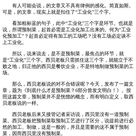
有人可能会说，的文章又不具有律例的感化。简直如斯。
可是，的文章，现实上就是扣住了“工业化”三个字。
看加粗标蓝的句子，此中“工业化”三个字是环节。也就是
说，所谓预制菜，起首必需是工业化加工出来的。何为“工业
化预加工”？起首必定得有加工的工场吧？没有工场必定谈不
上工业化。
所以，说来说去，是不是预制菜，最焦点的环节，就
是“工业化”三个字。西贝老板只需抓住这三个字，就能立于不
败之地，归正他的西贝是餐饮企业，不是特地制做预制菜的工
场。
那么，西贝老板说的对不合错误呢？今天，发布了一篇文
章，题为《到底什么才是预制菜？6部分曾发文明白！》。按
照这篇文章，预制菜并不是恍惚的概念，而有明白定义，取西
贝老板说的一样。
西贝老板后来又接管记者采访说，西贝里没有一道预制
菜。西贝老板把预制菜取预制工艺进行了区分，说提前进行必
然的加工、制做，这是一般的，并且是需要的这不属于预制
菜，因而西贝里没有预制菜。