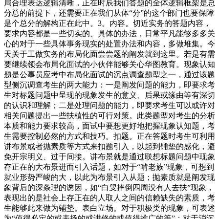
局合理表达逻辑清晰，正在时辰我们答题的全体逻辑框架是总
分总的前提下，还需要正在我们从体“分”的这个部门也要保障
是个总分的解构正在此中。3。内容。切近实务的答题内容，
要求内容都是一些切实的、具体的办法，日常平凡能够多多关
心的对于一些具体事务现实的处置办法和内容，多做堆集。今
天关于工做实务的布局化面尝尝题的阐发就到这里。若是有需
要继续领会布局化面试的小伙伴能够关心华图教育。现象认知
题是公事员应考中布局化面试的沉点调查题型之一，通过该题
型侧沉调查考生的两大能力：一是阐发问题的能力，即要求考
生对标题问题中呈现的现象发生的意义、后果或缘由等有深切
的认识和理解；二是处理问题的能力，即要求考生可以或许对
相关问题提出一些扶植性的可行对策。此类题型对考生的分析
本质和能力要求较高，面试中要想更好地把握现象认知题，考
生需要控制必然的方式和技巧。扣题。正在答题时考生可利用
讲布景或者抛素质等方式来扣题引入，以起到铺垫的感化，避
免开宗明义、过于间接。讲布景就是通过联想标题问题中现象
存正在的大布景进而引入话题，如对于“啃老族”现象，可想到
就业形势严峻的大，以此为布景引入从题；抛素质就是阐发现
象背后的深条理的诱因，如“白叟摔倒四周没有人去扶”现象，
表现出的是社会上存正在的人取人之间的信赖缺失的素质，考
生能够此来做为铺垫。表白立场。对于积极类的现象，可表述
为“值得必定的或表扬的或进修的或值得推广的等”；对于消沉