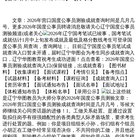
文章：2026年营口国度公事员测验成就查询时间是几月几
号。更多2026年国度公事员聘请消息敬请关心辽宁国度公事员
测验频道(或者关心
2026年辽宁国考笔试已竣事，国考笔试
成就估计1月中上旬发布成就及最低及格分数线考生可登录国
度公事员 局查询，查询网址：。目前辽宁国度公事员笔试成
就查询入口暂未开通，届时辽宁华图会为考生同步成就查询入
口，辽宁华图教育祝考生成功进面！点击查看：2026年国度公
事员测验成就查询入口(保留链接，出成就查看）【图书材
料】【收集课程】【面试课程】【考情引见】【备考指点】
【试题材料】【备考材料】【课程征询】【成就查询入口】
【资历审查】【面试通知布告】【面试名单】【面试地址】
【体检通知布告】 【体检名单】【录用公示】
以上这些就
是辽宁华图教员为大师分享的2026年国度公事员测验文章：
2026年营口国度公事员测验成就查询时间是几月几号，等候大
师继续关心同类话题的进修！1。工做关系处置。是通过设置
取拟任岗亭有很强婚配性的各类典型人际矛盾场景，要求考生
进行处置的题。例如：你是项目组组长小孙，你们组有个组员
小胡正在工做中经常呈现否决你，不共同你的工做，并且他还
很刚强，影响整个小组的工做效率，假如你是小孙，你该怎样