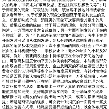
类的现象，可表述为“该当反思、惹起注沉或积极改良等”；对
于辩证类的现象，可表述为“对此，该当客不雅地对待或者全
面来看等等”。对于积极类的现象次要侧沉于阐发其发生的意
义、积极影响或价值；消沉类的现象可次要阐发其带来的风
险、后果或发生的缘由；对于辩证类的现象，能够分两方面来
阐述，一方面阐发其意义或价值，另一方面可阐发其存正在的
不脚或问题。为了可以或许阐发地愈加全面深切，考生正在展
开阐发时可采用从体阐发法，即从分歧的从体别离进行阐发。
具体的阐发从体类型如下：宏不雅层面的国度和社会；中不雅
层面的本能机能部分、、学校及企业；微不雅层面的小我及家
庭等。例如，若要阐发社会中持续存正在食物平安问题的缘
由，可别离从国度食物平安的律例轨制不健全、本能机能部分
如市场监视办理局监管乏力、企业及商家的不诚信运营以及消
费者小我的认识稀薄等多个从体角度展开阐发。有针对性地提
对策是回覆现象认知标题问题的主要内容，万不成忽略，考生
可针对标题问题中存正在的问题提出响应的改良或处理办法。
针对积极类的现象，能够提出一些扩大其影响的对策或者提出
能使其愈加完美、更好地贯彻落实的等；对于消沉类的现象，
能够按照前面阐发的缘由提出响应的对策，或者间接按照问题
提；若是是辩证类的现象，可次要针对消沉的一面提出一些扶
植性的改善方式等。结尾需要进行必然的总结，以全体布局完