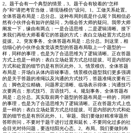
2。题干会有一个典型的情景，3。题干会有较着的“怎样
办”和“请把考官当做，请现场模仿”设问。1。工做关系处置。
全体答题布局是：总分总。这种布局到底是什么呢？我相信必
然有小伙伴会有如许的疑问，为领会答大师的疑问。我带大师
阐发一下，缘由有两点：一是合适思维，二是逻辑清晰。接下
来我们再给大师看看它的答题的方式：表白立场处置方式总结
提拔。2。突发事务。全体答题布局是：总分总。到这里，相
信细心的小伙伴会发觉该类型的答题布局取上一个题型的一
样，同样的事理，也是为了合适思维为了逻辑清晰。正在答题
方式上也是一样的：表白立场处置方式总结提拔。可是内部的
方式和处置的细节仍是有所区此外。3。情景模仿。全体答题
布局是：开场白从体内容竣事语。情景模仿题型我们更多强调
的是关于答题的准绳以及沟通的方式技巧，答题准绳次要有三
点：脚色定位精确、问题界定清晰、临场表示得体；沟通技巧
次要两点：形式技巧、言语技巧。4。规划事务。全体答题布
局是：总分总。其实取前两个题型的答题布局是一样的，同样
的事理，也是为了合适思维为了逻辑清晰。正在答题方式上也
是一样的：表白立场处置方式总结提拔。可是内部的方式和处
置的细节也是有所区此外。1。审题。我们要做好精准审题所
答即所问，不要对于题干进行过度和延长，不要同化过多的社
会目光对待问题，要连结阳光心态。2。布局。我们要做到布