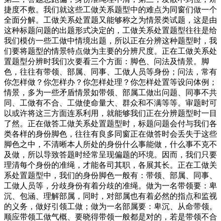
捷度不敷。我们就这些工做关系题型中的难点为同窗们做一个
全面分解。工做关系处置题又能够称之为情景类试题，这是由
这种标题问题的出题形式决定的，工做关系处置题型往往是给
我们模仿一些工做中情境出题，所以正在分辨这种题型时，我
们要将题型的情景特点做为主要的分辨尺度。正在工做关系处
置题型分辨时我们次要看三个方面：脚色、问法及情景。脚
色，往往有带领、部属、同事、工做人员等身份；问法，常有
你怎样做？你怎样办？你怎样处理？你怎样处置等设问体例；
情景，多为一些矛盾情景如带领、部属工做出问题、同事不共
同、工做有不合、工做使命量大、群众和不满等等。审题时可
以或许将这三方面连系利用，就能够我们正在分辨题型时一目
了然。正在做答工做关系处置题型时，标题问题会付与我们各
类各样的身份脚色，往往有良多同窗正在做答时会丢失于这些
脚色之中，不清晰本人所处的身份什么事能做，什么事不克不
及做，所以导致答题时经常呈现偏题的环境。因而，我们只要
理清每个身份的准绳，才能各司其职，各展其长。正在工做关
系处置题型中，我们的身份脚色一般有：带领、部属、同事、
工做人员等，分歧身份有着分歧的准绳。做为一名带领要：卑
沉、包涵、理解部属，同时，对部属也有着必然的指点和监视
的义务，做好引领工做；做为一名部属要：卑沉、从命带领。
顺应带领工做气概、要晓得带领一般都是对的，若是带领不合