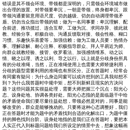
错误是其不领会环境、带领都是深明的，只需领会环境城市做
出合理的放置、对带领要卑沉，一朝是带领，终身都卑沉、跟
带领沟通要留意用语尺度、切勿越级、切勿自动调理带领矛
盾、切勿当众指出带领的错；做为一名同事要：卑沉理解、配
合前进、推功揽过、连合互帮、工做为沉、求同存异、彼此就
教、经验分享、积极自动、沟通反馈取对接、领会性格、糊口
习惯、乐趣快乐喜爱等，加强信赖；做为工做人员要：热情办
事、理解谅解、耐心注释、积极指导群众、拜人平易近为师、
向群众就教经验、接管、收罗看法、加强感情维系、动之以
情、晓之以理、诱之以利、导之以行。以上就是分歧身份所具
有的分歧准绳，当然，正在准绳使用上也需要大师矫捷利用，
分歧的题型需要利用的准绳也有所区分。正在答题时，经常会
有同窗有疑问：为什么身边同窗可以或许想到的工具我却想不
到？为什么我答题时中规中矩，想不到新鲜且现实的方决问
题？这些问题其实很益处理，需要大师把握三个沉点：阳光心
态、设身处地、协调各类好处。阳光心态指的是面临题干中给
的矛盾使命我们要尽量往益处想，带领必然是对的，同事是能
够改变的，群众是能够挽劝的。只要将这种心态调整好，我们
正在答题时才能为题中的矛盾找到合适的化解出口，为题中僵
持的脚色找到台阶。设身处地指的是我们正在答题时，要把本
人实正代入到标题问题给我们所设定的情景中去，想象这幅画