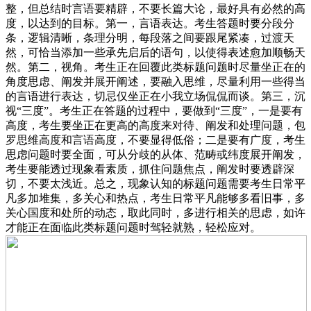
整，但总结时言语要精辟，不要长篇大论，最好具有必然的高
度，以达到的目标。第一，言语表达。考生答题时要分段分
条，逻辑清晰，条理分明，每段落之间要跟尾紧凑，过渡天
然，可恰当添加一些承先启后的语句，以使得表述愈加顺畅天
然。第二，视角。考生正在回覆此类标题问题时尽量坐正在的
角度思虑、阐发并展开阐述，要融入思维，尽量利用一些得当
的言语进行表达，切忌仅坐正在小我立场侃侃而谈。第三，沉
视“三度”。考生正在答题的过程中，要做到“三度”，一是要有
高度，考生要坐正在更高的高度来对待、阐发和处理问题，包
罗思维高度和言语高度，不要显得低俗；二是要有广度，考生
思虑问题时要全面，可从分歧的从体、范畴或纬度展开阐发，
考生要能透过现象看素质，抓住问题焦点，阐发时要透辟深
切，不要太浅近。总之，现象认知的标题问题需要考生日常平
凡多加堆集，多关心和热点，考生日常平凡能够多看旧事，多
关心国度和处所的动态，取此同时，多进行相关的思虑，如许
才能正在面临此类标题问题时驾轻就熟，轻松应对。