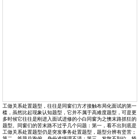
工做关系处置题型，往往是同窗们方才接触布局化面试的第一
槛，虽然比起现象认知题型，它并不属于高难度题型，可是更
多时候它往往是刚进入面试进修的小白同窗为之懊末路抓狂的
题型。同窗们的苦末路不过乎几个问题：第一，看不出到底是
工做关系处置题型仍是突发事务处置题型，题型分辨有坚苦；
第二，答题总跑偏，身份准绳理不清；第三，发散不到位，矫