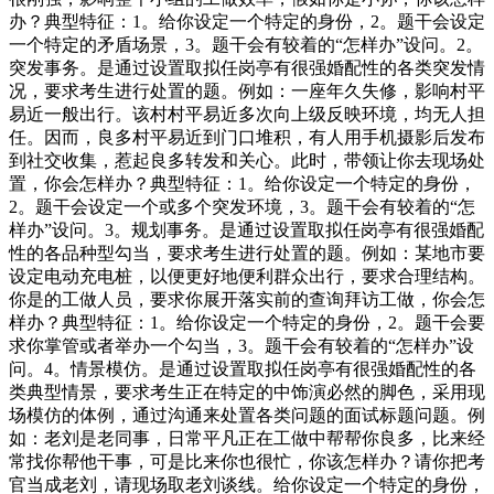
办？典型特征：1。给你设定一个特定的身份，2。题干会设定
一个特定的矛盾场景，3。题干会有较着的“怎样办”设问。2。
突发事务。是通过设置取拟任岗亭有很强婚配性的各类突发情
况，要求考生进行处置的题。例如：一座年久失修，影响村平
易近一般出行。该村村平易近多次向上级反映环境，均无人担
任。因而，良多村平易近到门口堆积，有人用手机摄影后发布
到社交收集，惹起良多转发和关心。此时，带领让你去现场处
置，你会怎样办？典型特征：1。给你设定一个特定的身份，
2。题干会设定一个或多个突发环境，3。题干会有较着的“怎
样办”设问。3。规划事务。是通过设置取拟任岗亭有很强婚配
性的各品种型勾当，要求考生进行处置的题。例如：某地市要
设定电动充电桩，以便更好地便利群众出行，要求合理结构。
你是的工做人员，要求你展开落实前的查询拜访工做，你会怎
样办？典型特征：1。给你设定一个特定的身份，2。题干会要
求你掌管或者举办一个勾当，3。题干会有较着的“怎样办”设
问。4。情景模仿。是通过设置取拟任岗亭有很强婚配性的各
类典型情景，要求考生正在特定的中饰演必然的脚色，采用现
场模仿的体例，通过沟通来处置各类问题的面试标题问题。例
如：老刘是老同事，日常平凡正在工做中帮帮你良多，比来经
常找你帮他干事，可是比来你也很忙，你该怎样办？请你把考
官当成老刘，请现场取老刘谈线。给你设定一个特定的身份，