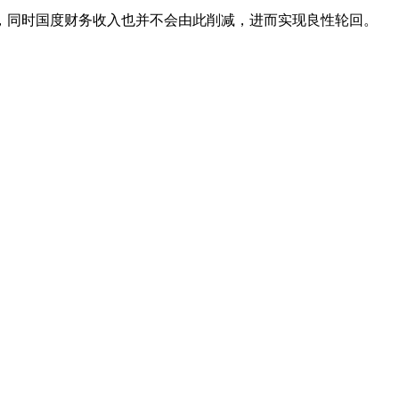
同时国度财务收入也并不会由此削减，进而实现良性轮回。