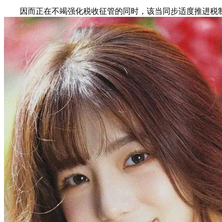
因而正在不竭强化税收征管的同时，该当同步适度推进税制